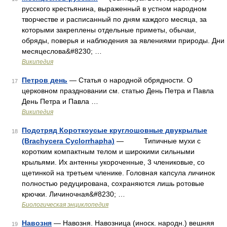
русского крестьянина, выраженный в устном народном
творчестве и расписанный по дням каждого месяца, за
которыми закреплены отдельные приметы, обычаи,
обряды, поверья и наблюдения за явлениями природы. Дни
месяцеслова&#8230; …
Википедия
Петров день
— Статья о народной обрядности. О
17
церковном праздновании см. статью День Петра и Павла
День Петра и Павла …
Википедия
Подотряд Короткоусые круглошовные двукрылые
18
(Brachycera Cyclorrhapha)
— Типичные мухи с
коротким компактным телом и широкими сильными
крыльями. Их антенны укороченные, 3 члениковые, со
щетинкой на третьем членике. Головная капсула личинок
полностью редуцирована, сохраняются лишь ротовые
крючки. Личиночная&#8230; …
Биологическая энциклопедия
Навозня
— Навозня. Навозница (иноск. народн.) вешняя
19