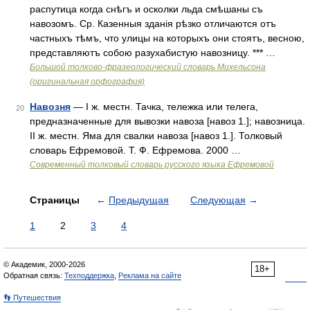
распутица когда снѣгъ и осколки льда смѣшаны съ
навозомъ. Ср. Казенныя зданія рѣзко отличаются отъ
частныхъ тѣмъ, что улицы на которыхъ они стоятъ, весною,
представляютъ собою разухабистую навозницу. *** …
Большой толково-фразеологический словарь Михельсона
(оригинальная орфография)
Навозня
— I ж. местн. Тачка, тележка или телега,
20
предназначенные для вывозки навоза [навоз 1.]; навозница.
II ж. местн. Яма для свалки навоза [навоз 1.]. Толковый
словарь Ефремовой. Т. Ф. Ефремова. 2000 …
Современный толковый словарь русского языка Ефремовой
Страницы
←
Предыдущая
Следующая
→
1
2
3
4
© Академик, 2000-2026
18+
Обратная связь:
Техподдержка
,
Реклама на сайте
👣 Путешествия