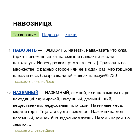
навозница
Толкование
Перевод
Книги
НАВОЗИТЬ
— НАВОЗИТЬ, навезти, наважавать что куда
11
(прич. навоженный, от навозить и навозить) везучи
натолкнуть. Навез дрожки прямо на пень. | Привозить во
множестве, с разных сторон или не в один раз. Что горшков
навезли весь базар завалили! Навози навозу&#8230; …
Толковый словарь Даля
НАЗЕМНЫЙ
— НАЗЕМНЫЙ, земной, или на земном шаре
12
находящийся; мирской, насущный, дольный, ний,
вещественный, недуховный, плотский. Наземные леса,
моря и горы. Тщета и суета наземная. Наземщина жен.
наземный, земной быт, юдольная жизнь. Наземь нареч. на
землю …
Толковый словарь Даля