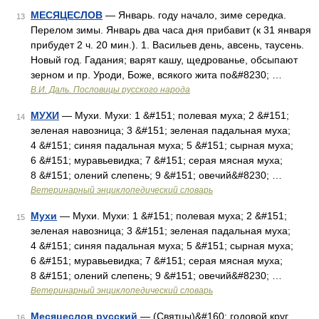
МЕСЯЦЕСЛОВ
— Январь. году начало, зиме середка.
13
Перелом зимы. Январь два часа дня прибавит (к 31 января
прибудет 2 ч. 20 мин.). 1. Васильев день, авсень, таусень.
Новый год. Гадания; варят кашу, щедрованье, обсыпают
зерном и пр. Уроди, Боже, всякого жита по&#8230; …
В.И. Даль. Пословицы русского народа
МУХИ
— Мухи. Мухи: 1 &#151; полевая муха; 2 &#151;
14
зеленая навозница; 3 &#151; зеленая падальная муха;
4 &#151; синяя падальная муха; 5 &#151; сырная муха;
6 &#151; муравьевидка; 7 &#151; серая мясная муха;
8 &#151; олений слепень; 9 &#151; овечий&#8230; …
Ветеринарный энциклопедический словарь
Мухи
— Мухи. Мухи: 1 &#151; полевая муха; 2 &#151;
15
зеленая навозница; 3 &#151; зеленая падальная муха;
4 &#151; синяя падальная муха; 5 &#151; сырная муха;
6 &#151; муравьевидка; 7 &#151; серая мясная муха;
8 &#151; олений слепень; 9 &#151; овечий&#8230; …
Ветеринарный энциклопедический словарь
Месяцеслов русский
— (Святцы)&#160; годовой круг
16